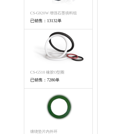
CS-G920W 增强石墨填料组
已销售：13132单
CS-G510 橡胶O型圈
已销售：7280单
缠绕垫片内外环