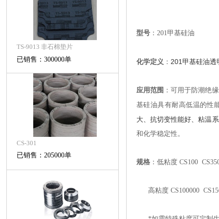
型号
：
201
甲基硅油
TS-9013 非石棉垫片
已销售：300000单
201甲基硅油
透
化学定义
：
应用范围
：可用于防潮绝缘
基硅油具有耐高低温的性
大、抗切变性能好、粘温系
和化学稳定性。
CS-301
已销售：205000单
规格
：低粘度
CS100 CS350
高粘度
CS100000 CS15
*
如需特殊粘度可定制