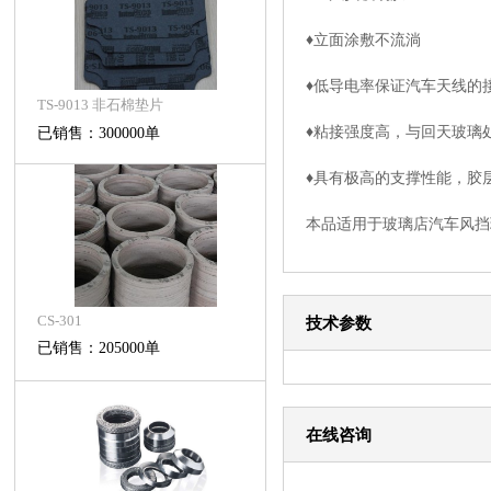
♦立面涂敷不流淌
♦低导电率保证汽车天线的
TS-9013 非石棉垫片
♦粘接强度高，与回天玻璃
已销售：300000单
♦具有极高的支撑性能，胶
本品适用于玻璃店汽车风挡
CS-301
技术参数
已销售：205000单
在线咨询