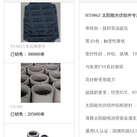
HT906Z 太阳能光伏组件
单组份：脱肟室温硫化
黑/白色，触变性膏状
TS-9013 非石棉垫片
密封性好，对铝、玻璃、TPT
已销售：300000单
与各类EVA良好相容
良好耐变形能力
超级奶黄变，经受85℃、8
太阳能光伏组件铝框密封，接
CS-301
已销售：205000单
薄膜太阳能电池背面金属支
通用UL认证：阻燃性能UL94