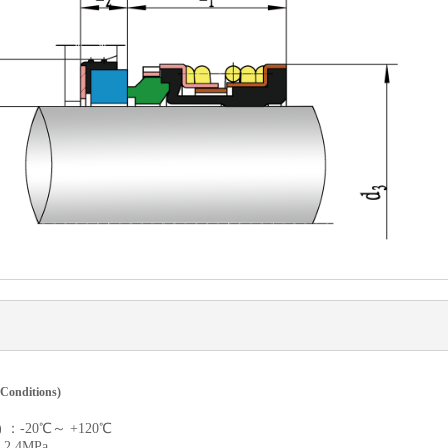
onditions)
e) ：-20℃～ +120℃
 2.4MPa