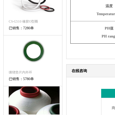
温度
Temperatur
CS-G510 橡胶O型圈
已销售：7280单
PH值
PH rang
在线咨询
缠绕垫片内外环
已销售：5780单