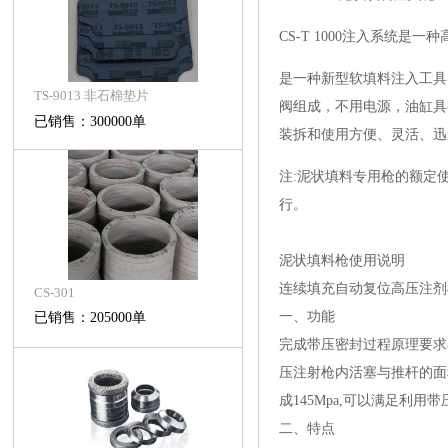
CS-T 1000注入系统
是一种新型软填料注入工具
TS-9013 非石棉垫片
阀组成，不用电源，油缸具
已销售：300000单
装拆和使用方便、灵活、迅
注:泥状填料专用枪的额定
行。
泥状填料枪使用说明
连续填充自动复位高压注剂
CS-301
一、功能
已销售：205000单
完成带压密封过程原理要求
压注射枪内活塞与推杆的面
成145Mpa,可以满足利
二、特点