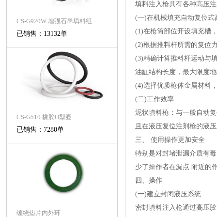
填料注入枪具有各种高压注
(一)在机械填充自动复位
CS-G920W 增强石墨填料组
(1)在枪筒部位开设填充
已销售：13132单
(2)根据推料杆所需的复
(3)精确计算推料杆运动
油缸结构长度，最大限度地
(4)选择优质枪体金属材
(二)工作效率
泥状填料枪：与一般自动复
CS-G510 橡胶O型圈
且在液压复位注剂枪的液压
已销售：7280单
三、 使用操作更加安全
特别是对封堵泄漏介质有毒
少了操作者在漏点 附近的
四、操作
(一)建立封闭液压系统
密封填料注入枪通过高压胶
缠绕垫片内外环