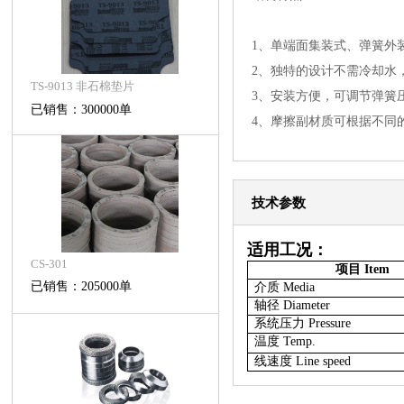
1、单端面集装式、弹簧外
2、独特的设计不需冷却水
TS-9013 非石棉垫片
3、安装方便，可调节弹簧
已销售：300000单
4、摩擦副材质可根据不同
技术参数
适用工况：
CS-301
项目
Item
已销售：205000单
介质
Media
轴径
Diameter
系统压力
Pressure
温度
Temp.
线速度
Line speed