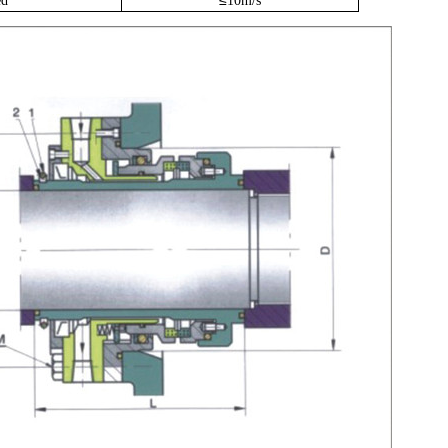
≤
ed
10m/s