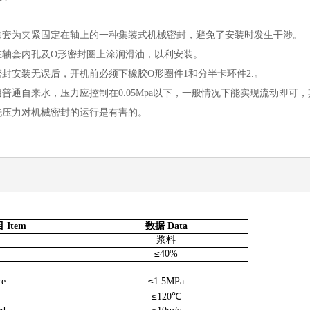
轴套为夹紧固定在轴上的一种集装式机械密封，避免了安装时发生干涉。
在轴套内孔及O形密封圈上涂润滑油，以利安装。
密封安装无误后，开机前必须下橡胶O形圈件1和分半卡环件2.。
用普通自来水，压力应控制在0.05Mpa以下，一般情况下能实现流动即
洗压力对机械密封的运行是有害的。
目
Item
数据
Data
浆料
≤
40%
≤
re
1.5
MPa
≤
120
℃