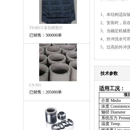
1、本结构适应
2、安装时，应
TS-9013 非石棉垫片
3、当确定机械
已销售：300000单
4、外冲洗水可
5、过高的外冲
技术参数
CS-301
适用工况：
已销售：205000单
项
介质
Media
浓度
Consistence
轴径
Diameter
系统压力
Pressu
温度
Temp.