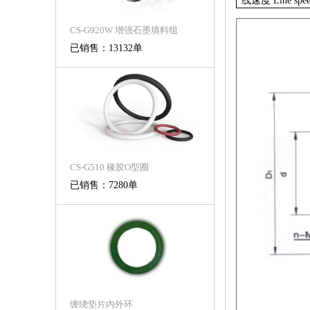
线速度
Line spe
CS-G920W 增强石墨填料组
已销售：13132单
CS-G510 橡胶O型圈
已销售：7280单
缠绕垫片内外环