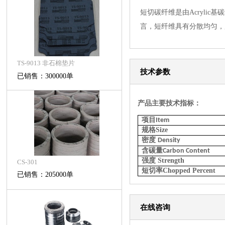
短切碳纤维是由Acryli
言，短纤维具有分散均匀，
TS-9013 非石棉垫片
技术参数
已销售：300000单
产品主要技术指标：
项目
Item
规格
Size
密度
Density
含碳量
Carbon Content
强度
S
trength
CS-301
短切率
Chopped Percent
已销售：205000单
在线咨询