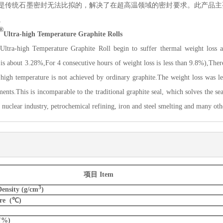
是传统石墨密封无法比拟的，
解决
了在超高温领域的密封要求。此产品主
。
®
Ultra-high
T
emperature
G
raphite
Rolls
Ultra-high
T
emperature
G
raphite
Roll begin to suffer t
hermal weight loss a
is about 3.28%,For 4 consecutive hours of weight loss is less than 9.8%),There'
high temperature is not achieved by ordinary graphite.The weight loss was les
ents.This is incomparable to the traditional graphite seal, which solves the se
 nuclear industry, petrochemical refining, iron and steel smelting and many oth
项目
Item
3
nsity (g/cm
)
re (
℃
)
(%)