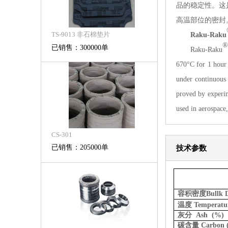
品的稳定性。这
高温部位的密封
TS-9013 非石棉垫片
Raku-Raku
®
已销售：300000单
Raku-Raku
670°C
for 1 hour 
under continuous 
proved by experim
used in aerospace,
CS-301
已销售：205000单
技术参数
容积密度Bullk De
温度
Temperatu
灰分
Ash (%)
碳含量 Carbon 