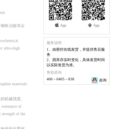
est
App
App
、钢铁冶炼等众
trochemical
服务说明
er ultra-high
1、由密封在线发货，并提供售后服
务
2、因库存实时变化，具体发货时间
以实际发货为准。
售前咨询
400－0405－838
咨询
raphite materials
料的机械强度。
 resistance of
 strength of the
有效保护石墨材