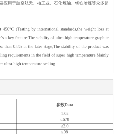
要应用于航空航天、核
工业
、石化炼油、钢铁冶炼等众多超
t 450°C (Testing by international standards,the weight loss at
s a key feature:The stability of ultra-high temperature graphite
s than 0.8% at the later stage,The stability of the product was
aling requirements in the field of super high temperature.Mainly
er ultra-high temperature sealing.
参数
Data
1.02
≤670
≤
2.0
≥
98