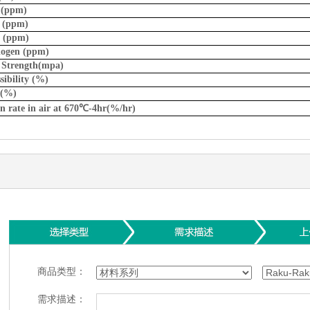
ur (ppm)
 (ppm)
e (ppm)
logen (ppm)
e Strength(mpa)
ibility (%)
 (%)
n rate in air at 670
℃
-4hr(%/hr)
商品类型：
需求描述：