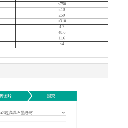
<750
≤10
≤50
≤310
4.7
48.6
11.6
<4