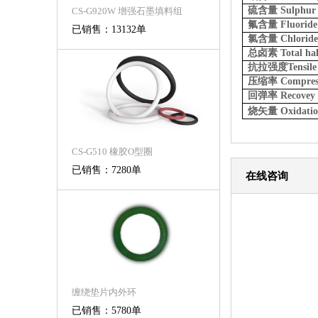
硫含量
Sulph
CS-G920W 增强石墨填料组
氟含量
Fluoride
已销售：13132单
氯含量
Chlorid
总卤素
Total ha
抗拉强度
Tensil
压缩率
Compress
回弹率
Recovey
烧矢量
Oxidatio
CS-G510 橡胶O型圈
已销售：7280单
在线咨询
缠绕垫片内外环
已销售：5780单