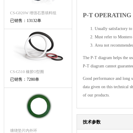
CS-G920W 增强石墨填料组
P-T OPERATING
已销售：13132单
Usually satisfactory t
Must refer to Montero
Area not recommende
The P-T diagram helps the use
P-T diagram cannot guarantee t
CS-G510 橡胶O型圈
Good performance and long ser
已销售：7280单
data given on this technical s
of our products.
技术参数
缠绕垫片内外环