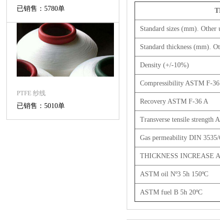
已销售：5780单
T
Standard sizes (mm). Other 
Standard thickness (mm). Ot
Density (+/-10%)
Compressibility ASTM F-36
PTFE 纱线
Recovery ASTM F-36 A
已销售：5010单
Transverse tensile strengt
Gas permeability DIN 3535/
THICKNESS INCREASE A
ASTM oil Nº3 5h 150ºC
ASTM fuel B 5h 20ºC