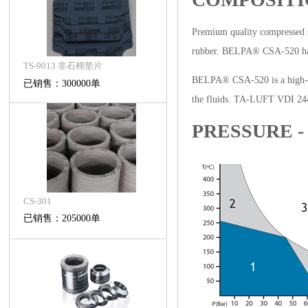
Premium quality compressed s
rubber. BELPA® CSA-520 has th
TS-9013 非石棉垫片
BELPA® CSA-520 is a high-tec
已销售：300000单
the fluids. TA-LUFT VDI 2440
PRESSURE 
CS-301
已销售：205000单