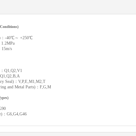
onditions)
e)：-40℃～ +250℃
 1.2MPa
15m/s
)：Q1,Q2,V1
Q1,Q2,B,A
 Seal)：V,P,E,M1,M2,T
and Metal Parts)：F,G,M
pes)
G90
e)：G6,G4,G46